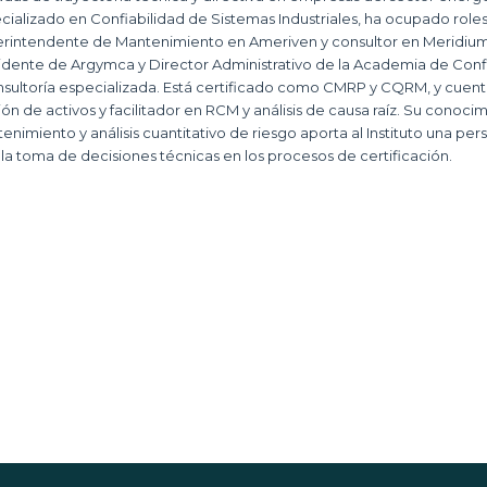
cializado en Confiabilidad de Sistemas Industriales, ha ocupado role
rintendente de Mantenimiento en Ameriven y consultor en Meridi
idente de Argymca y Director Administrativo de la Academia de Confia
nsultoría especializada. Está certificado como CMRP y CQRM, y cuen
ión de activos y facilitador en RCM y análisis de causa raíz. Su conoci
enimiento y análisis cuantitativo de riesgo aporta al Instituto una per
 la toma de decisiones técnicas en los procesos de certificación.