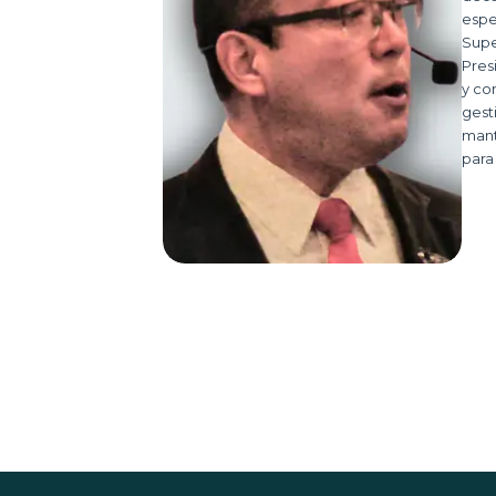
espe
Supe
Pres
y co
gest
mant
para