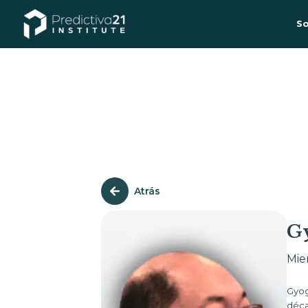
So
Atrás
G
Mie
Gyog
déca